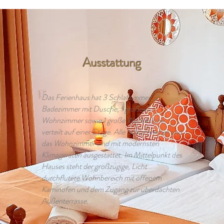
Ausstattung
Das Ferienhaus hat 3 Schlafzimmer, 2
Badezimmer mit Dusche, 1 großes
Wohnzimmer sowie 1 große Wohnküche,
verteilt auf einer Etage. Alle Schlafzimmer und
das Wohnzimmer sind mit modernsten
Klimageräten ausgestattet. Im Mittelpunkt des
Hauses steht der großzügige, Licht
durchflutete Wohnbereich mit offenem
Kaminofen und dem Zugang zur überdachten
Außenterrasse.