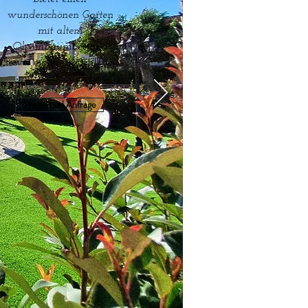
wunderschönen Garten
mit altem
Olivenbaumbestand
sowie einen großen Pool
mit Außendusche.
Preise und Anfrage