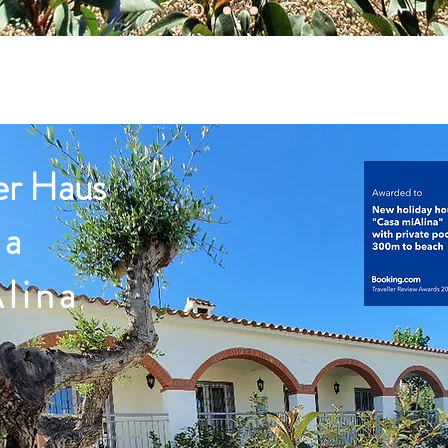
er Haus
sa
lina