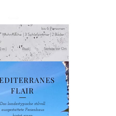
Verfügbarkeit prüfen
Kontakt
bis 6 Personen
² Wohnfläche | 3 Schlafzimmer | 2 Bäder
Service vor Ort
 m |
Pool |
EDITERRANES
FLAIR
Das landestypische stilvoll
ausgestattete Ferienhaus
bietet einen