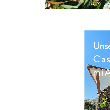
Uns
Ca
miA