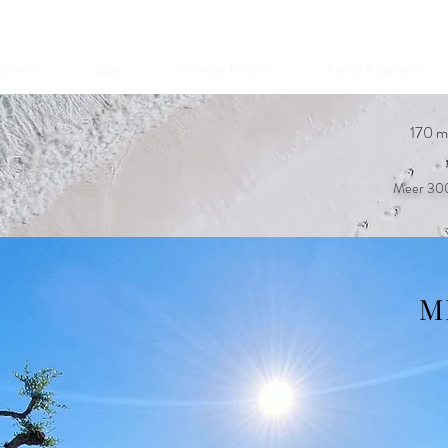
Galerie
Lage
Häufige Fragen
Preise & Buchen
170 m
Meer 300
M